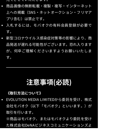
​商品画像の無断転載・複製・複写・インターネット
上への掲載（SNS・ネットオークション・フリマア
プリ含む）は禁止です。
入札するには、モバオクの有料会員登録が必要で
す。
​新型コロナウイルス感染症対策等の影響により、商
品発送が遅れる可能性がございます。恐れ入ります
が、何卒ご理解くださいますようお願いいたしま
す。
注意事項(必読)
《取引方法について》
EVOLUTION MEDIA LIMITEDから委託を受け、株式
会社モバオク（以下「モバオク」といいます。）が
取引を行います。
※商品はモバオク、またはモバオクより委託を受け
た株式会社DeNAビジネスコミュニケーションズよ
り発送いたします。