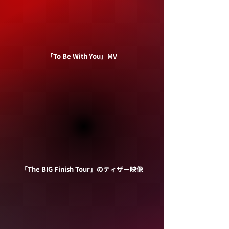
「To Be With You」MV
「The BIG Finish Tour」のティザー映像