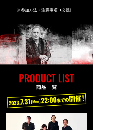
※
​参加方法
・
注意事項（必読）
PRODUCT LIST
​商品一覧