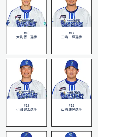
#16
#17
大貫 晋一選手
三嶋 一輝選手
#18
#19
小園 健太選手
山﨑 康晃選手