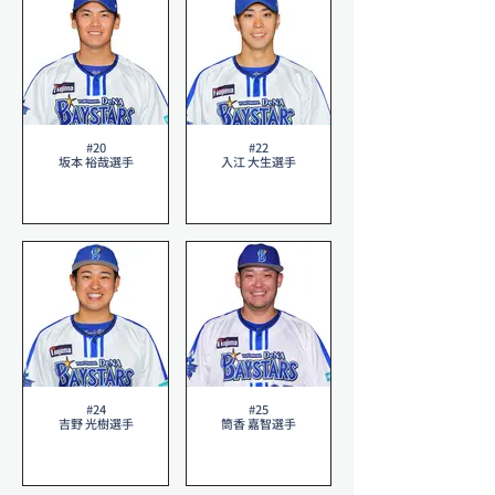
#20
#22
坂本 裕哉選手
入江 大生選手
#24
#25
吉野 光樹選手
筒香 嘉智選手