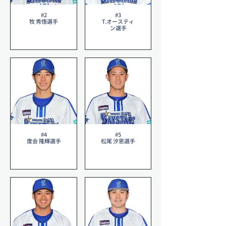
#2
#3
牧 秀悟選手
T.オースティ
ン選手
#4
#5
度会 隆輝選手
松尾 汐恩選手