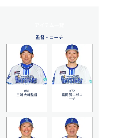
アイテム一覧
監督・コーチ
#81
#72
三浦 大輔監督
靍岡 賢二郎コ
ーチ