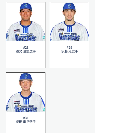
#28
#29
勝又 温史選手
伊藤 光選手
#31
柴田 竜拓選手