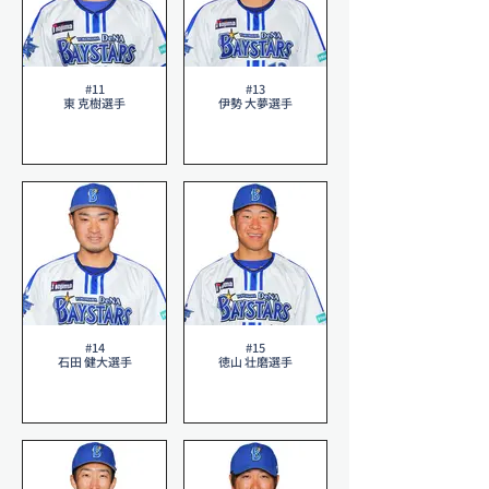
#11
#13
東 克樹選手
伊勢 大夢選手
#14
#15
石田 健大選手
徳山 壮磨選手