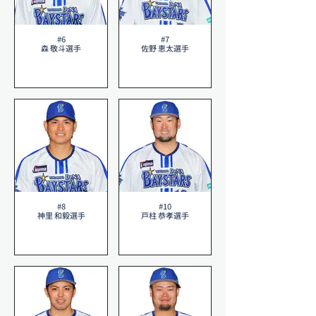
#6
#7
森 敬斗選手
佐野 恵太選手
#8
#10
神里 和毅選手
戸柱 恭孝選手