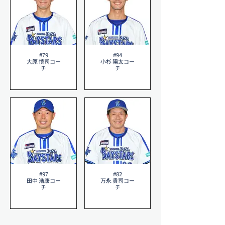
#79
#94
大原 慎司コー
小杉 陽太コー
チ
チ
#97
#82
田中 浩康コー
万永 貴司コー
チ
チ