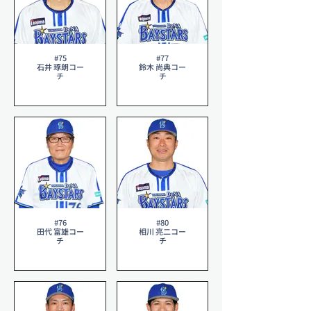
#75
#77
石井 琢朗コー
鈴木 尚典コー
チ
チ
#76
#80
田代 富雄コー
相川 亮二コー
チ
チ