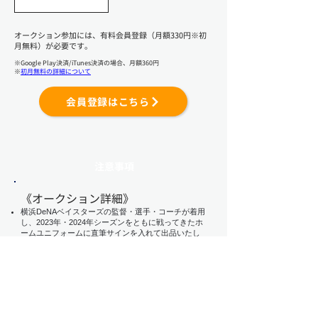
オークション参加には、有料会員登録（月額330円※初
月無料）が必要です。
※Google Play決済/iTunes決済の場合、月額360円
※
初月無料の詳細について
会員登録はこちら
注意事項
​《オークション詳細》​
横浜DeNAベイスターズの監督・選手・コーチが着用
し、2023年・2024年シーズンをともに戦ってきたホ
ームユニフォームに直筆サインを入れて出品いたし
ます。
​※商品の詳細はオークションページにて必ずご確認
ください。
サイズは各選手が実際に着用するサイズとなりま
す。
お届けするウェアはクリーニング済み､上着のみで
す。